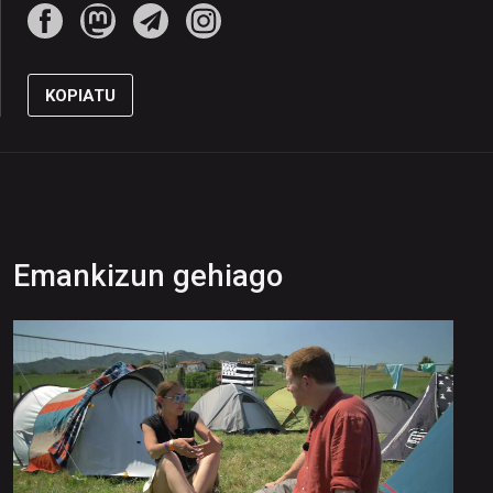
KOPIATU
Emankizun gehiago