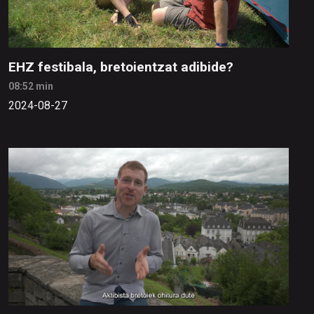
EHZ festibala, bretoientzat adibide?
08:52 min
2024-08-27