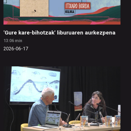
'Gure kare-bihotzak' liburuaren aurkezpena
13:06 min
2026-06-17