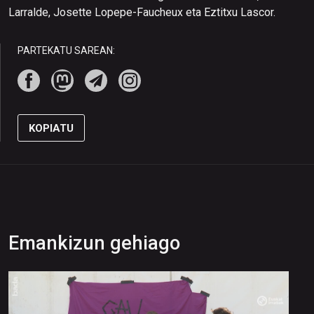
Larralde, Josette Lopepe-Faucheux eta Eztitxu Lascor.
PARTEKATU SAREAN:
KOPIATU
Emankizun gehiago