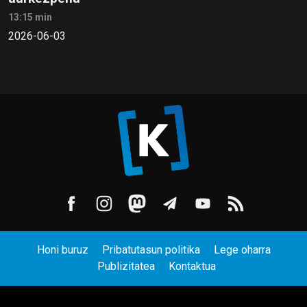
13:15 min
2026-06-03
Honi buruz
Pribatutasun politika
Lege oharra
Publizitatea
Kontaktua