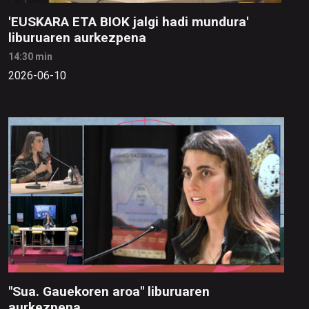
'EUSKARA ETA BIOK jalgi hadi mundura'
liburuaren aurkezpena
14:30 min
2026-06-10
"Sua. Gauekoren aroa" liburuaren
aurkezpena