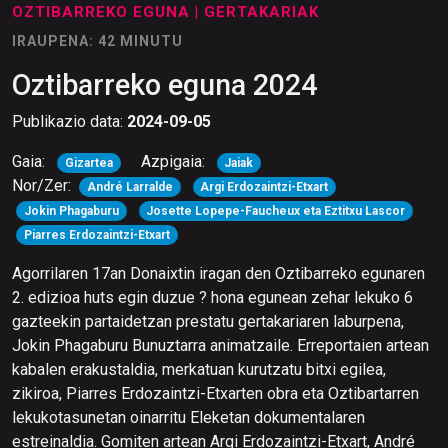
OZTIBARREKO EGUNA
| GERTAKARIAK
IRAUPENA: 42 MINUTU
Oztibarreko eguna 2024
Publikazio data:
2024-09-05
Gaia:
Azpigaia:
Gizartea
Jaiak
Nor/Zer:
André Larralde
Argi Erdozaintzi-Etxart
Jokin Phagaburu
Josette Lopepe-Faucheux eta Eztitxu Lascor
Piarres Erdozaintzi-Etxart
Agorrilaren 17an Donaixtin iragan den Oztibarreko egunaren
2. edizioa huts egin duzue ? hona egunean zehar lekuko 6
gazteekin partaidetzan prestatu gertakariaren laburpena,
Jokin Phagaburu Bunuztarra animatzaile. Erreportaien artean
kabalen erakustaldia, merkatuan kurutzatu bitxi egilea,
zikiroa, Piarres Erdozaintzi-Etxarten obra eta Oztibartarren
lekukotasunetan oinarritu Eleketan dokumentalaren
estreinaldia. Gomiten artean Argi Erdozaintzi-Etxart, André