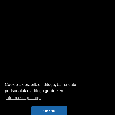
Cookie-ak erabiltzen ditugu, baina datu
pertsonalak ez ditugu gordetzen
Informazio gehiago
Onartu