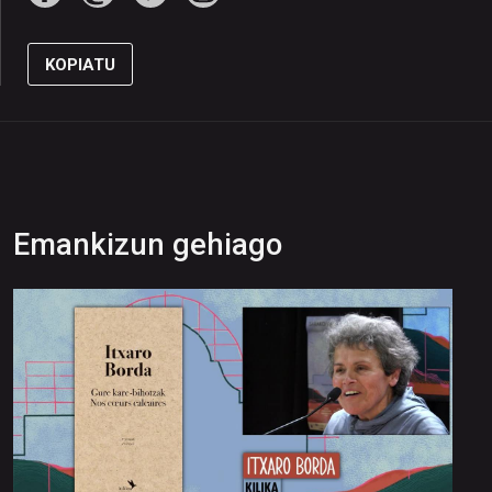
KOPIATU
Emankizun gehiago