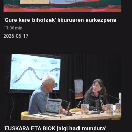
'Gure kare-bihotzak' liburuaren aurkezpena
13:06 min
2026-06-17
'EUSKARA ETA BIOK jalgi hadi mundura'