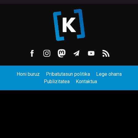
Honi buruz
Pribatutasun politika
Lege oharra
Publizitatea
Kontaktua