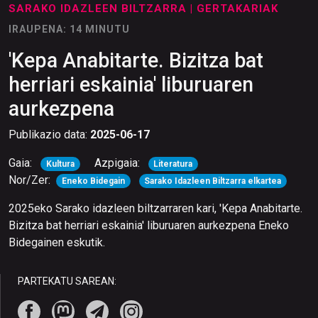
SARAKO IDAZLEEN BILTZARRA
| GERTAKARIAK
IRAUPENA: 14 MINUTU
'Kepa Anabitarte. Bizitza bat
herriari eskainia' liburuaren
aurkezpena
Publikazio data:
2025-06-17
Gaia:
Azpigaia:
Kultura
Literatura
Nor/Zer:
Eneko Bidegain
Sarako Idazleen Biltzarra elkartea
2025eko Sarako idazleen biltzarraren kari, 'Kepa Anabitarte.
Bizitza bat herriari eskainia' liburuaren aurkezpena Eneko
Bidegainen eskutik.
PARTEKATU SAREAN: