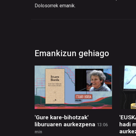
Dolosorrek emanik.
Emankizun gehiago
'Gure kare-bihotzak'
'EUSK
liburuaren aurkezpena
hadi 
13:06
aurke
min