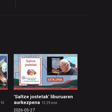
'Saltze jostetak' liburuaren
aurkezpena
:15
12:29 min
2026-05-27