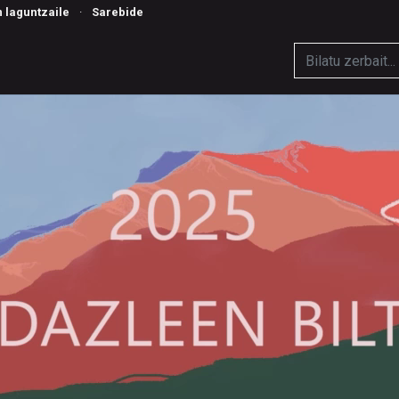
n laguntzaile
·
Sarebide