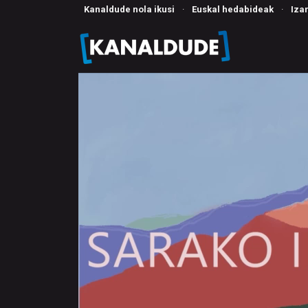
Kanaldude nola ikusi
·
Euskal hedabideak
·
Iza