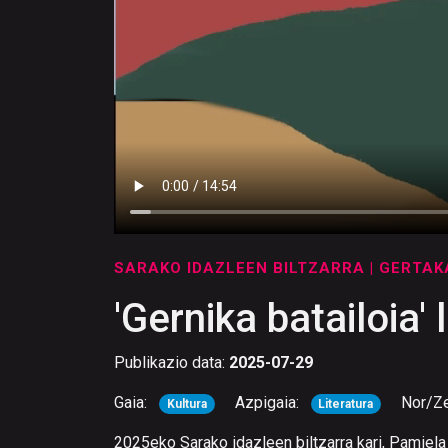
SARAKO IDAZLEEN BILTZARRA
| GERTA
'Gernika batailoia'
Publikazio data:
2025-07-29
Gaia:
Azpigaia:
Nor/Z
Kultura
Literatura
2025eko Sarako idazleen biltzarra kari, Pamiela 