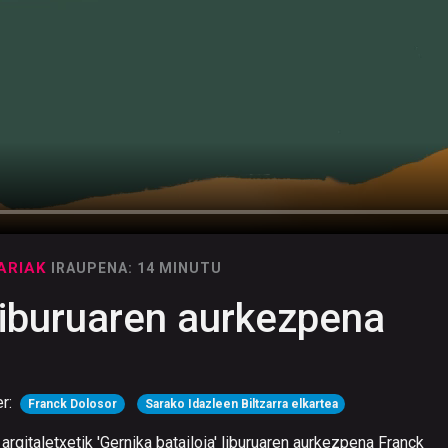
KARIAK
IRAUPENA: 14 MINUTU
 liburuaren aurkezpena
er:
Franck Dolosor
Sarako Idazleen Biltzarra elkartea
argitaletxetik 'Gernika batailoia' liburuaren aurkezpena Franck