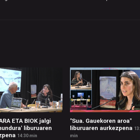
ARA ETA BIOK jalgi
"Sua. Gauekoren aroa"
mundura' liburuaren
liburuaren aurkezpena
13
zpena
14:30 min
min