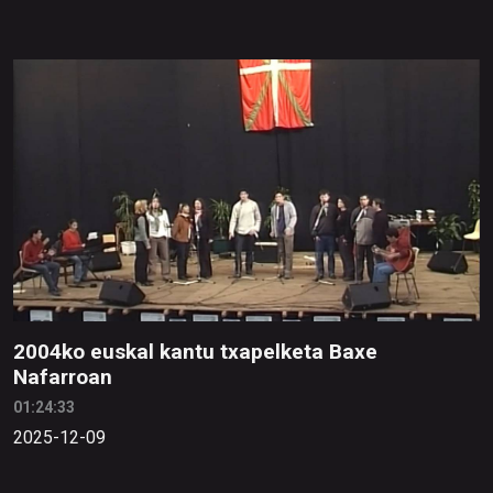
2004ko euskal kantu txapelketa Baxe
Nafarroan
01:24:33
2025-12-09