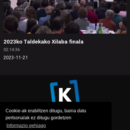
2023ko Taldekako Xilaba finala
02:14:36
2023-11-21
Cookie-ak erabiltzen ditugu, baina datu
pertsonalak ez ditugu gordetzen
Informazio gehiago