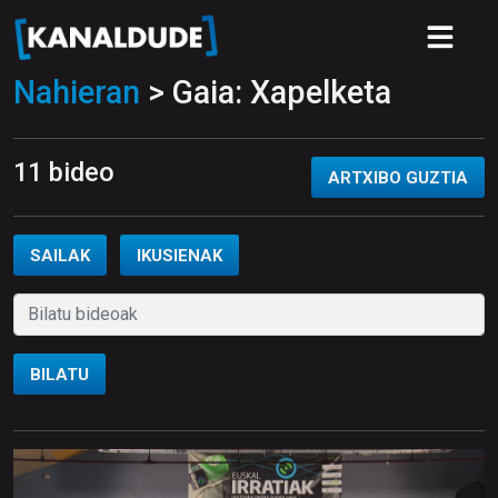
Nahieran
> Gaia: Xapelketa
11 bideo
ARTXIBO GUZTIA
SAILAK
IKUSIENAK
BILATU