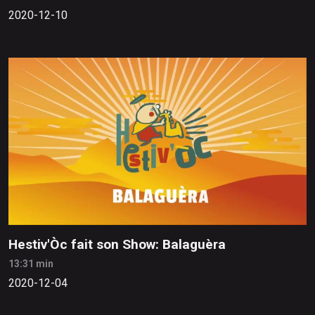
2020-12-10
Hestiv'Òc fait son Show: Balaguèra
13:31 min
2020-12-04