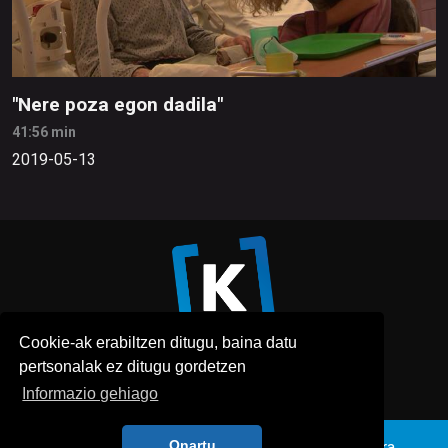
"Nere poza egon dadila"
41:56 min
2019-05-13
Cookie-ak erabiltzen ditugu, baina datu
pertsonalak ez ditugu gordetzen
Informazio gehiago
Onartu
Honi buruz
Pribatutasun politika
Lege oharra