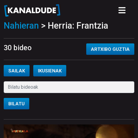
Nahieran
> Herria: Frantzia
30 bideo
ARTXIBO GUZTIA
SAILAK
IKUSIENAK
BILATU