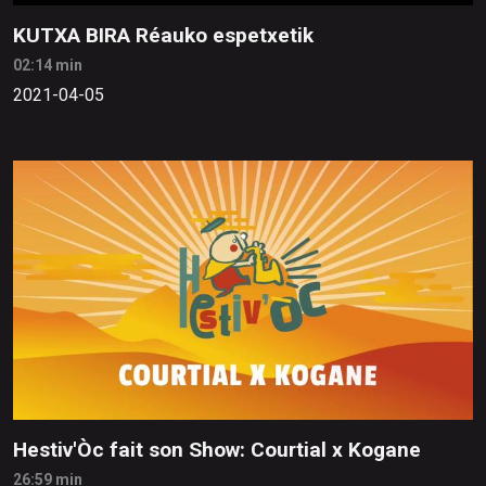
KUTXA BIRA Réauko espetxetik
02:14 min
2021-04-05
Hestiv'Òc fait son Show: Courtial x Kogane
26:59 min