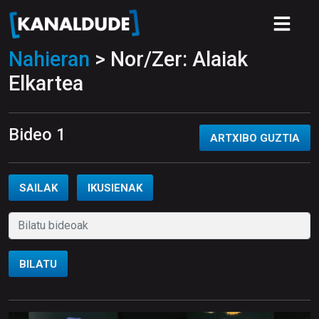
Nahieran
> Nor/Zer: Alaiak
Elkartea
Bideo 1
ARTXIBO GUZTIA
SAILAK
IKUSIENAK
BILATU