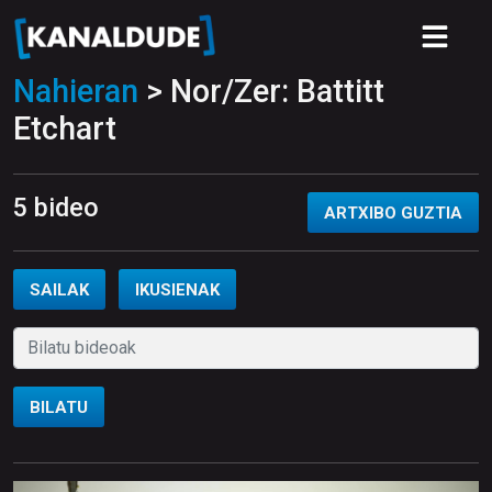
Nahieran
> Nor/Zer: Battitt
Etchart
5 bideo
ARTXIBO GUZTIA
SAILAK
IKUSIENAK
BILATU