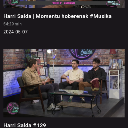
Harri Salda | Momentu hoberenak #Musika
54:29 min
2024-05-07
Harri Salda #129