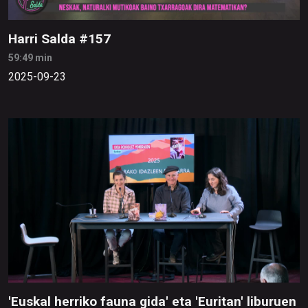
Harri Salda #157
59:49 min
2025-09-23
'Euskal herriko fauna gida' eta 'Euritan' liburuen