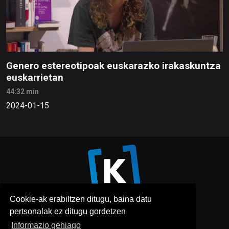
Genero estereotipoak euskarazko irakaskuntza
euskarrietan
44:32 min
2024-01-15
Cookie-ak erabiltzen ditugu, baina datu
pertsonalak ez ditugu gordetzen
Informazio gehiago