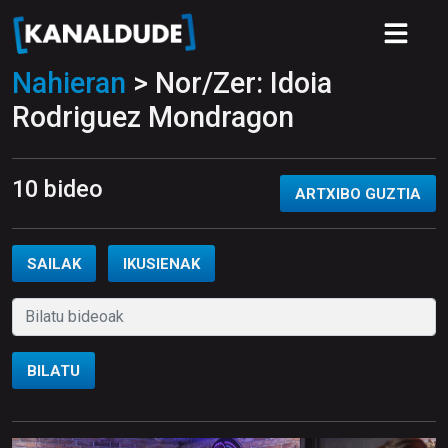
Nahieran
> Nor/Zer: Idoia
Rodriguez Mondragon
10 bideo
ARTXIBO GUZTIA
SAILAK
IKUSIENAK
BILATU