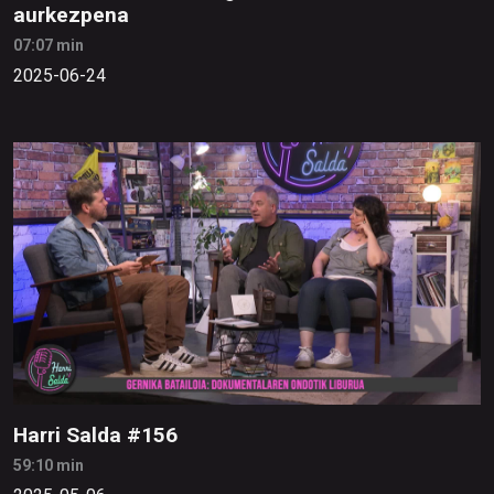
aurkezpena
07:07 min
2025-06-24
Harri Salda #156
59:10 min