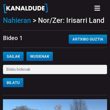
Nahieran
> Nor/Zer: Irisarri Land
Bideo 1
ARTXIBO GUZTIA
SAILAK
IKUSIENAK
BILATU