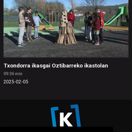
Txondorra ikasgai Oztibarreko ikastolan
09:36 min
2025-02-05