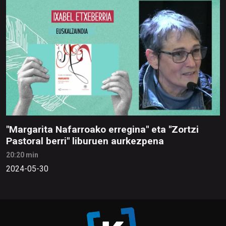
"Margarita Nafarroako erregina" eta "Zortzi
Pastoral berri" liburuen aurkezpena
20:20 min
2024-05-30