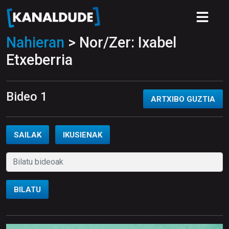
Nahieran
> Nor/Zer: Ixabel
Etxeberria
Bideo 1
ARTXIBO GUZTIA
SAILAK
IKUSIENAK
BILATU