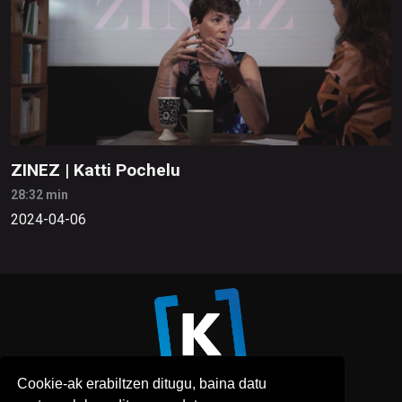
ZINEZ | Katti Pochelu
28:32 min
2024-04-06
Cookie-ak erabiltzen ditugu, baina datu