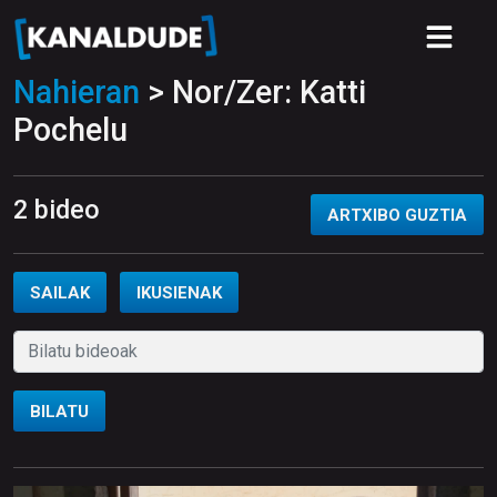
Nahieran
> Nor/Zer: Katti
Pochelu
2 bideo
ARTXIBO GUZTIA
SAILAK
IKUSIENAK
BILATU