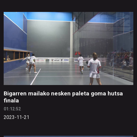
Bigarren mailako nesken paleta goma hutsa
finala
01:12:52
2023-11-21