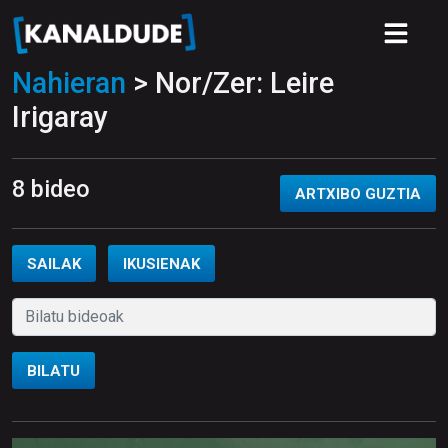
Nahieran
> Nor/Zer: Leire
Irigaray
8 bideo
ARTXIBO GUZTIA
SAILAK
IKUSIENAK
BILATU