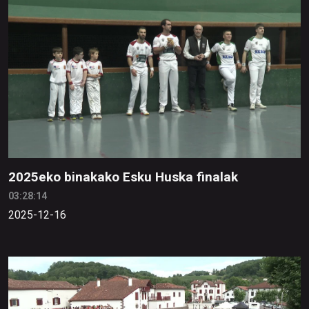
2025eko binakako Esku Huska finalak
03:28:14
2025-12-16