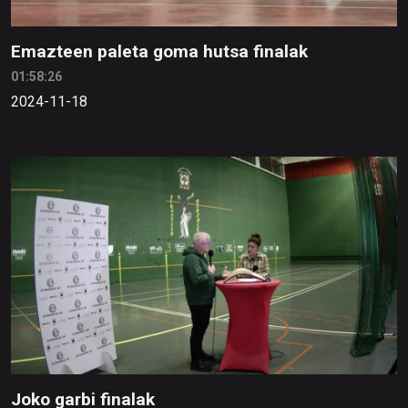
Emazteen paleta goma hutsa finalak
01:58:26
2024-11-18
Joko garbi finalak