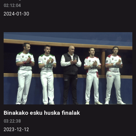
02:12:04
2024-01-30
Binakako esku huska finalak
03:22:38
2023-12-12