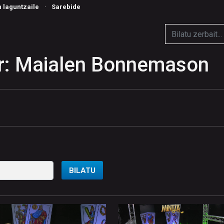
n laguntzaile
·
Sarebide
r: Maialen Bonnemason
BILATU