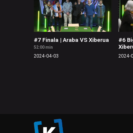
#7 Finala | Araba VS Xiberua
#6 Bi
Xiber
52:00 min
2024-04-03
2024-