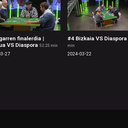
garren finalerdia |
#4 Bizkaia VS Diaspora
ua VS Diaspora
52:25 min
min
03-27
2024-03-22