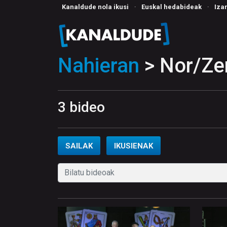
Kanaldude nola ikusi
·
Euskal hedabideak
·
Iza
Nahieran
> Nor/Ze
3 bideo
SAILAK
IKUSIENAK