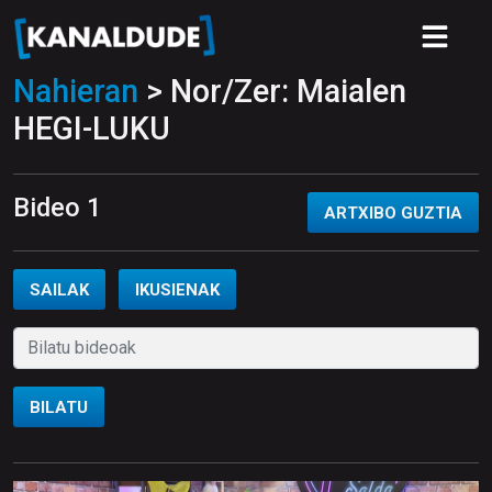
Nahieran
> Nor/Zer: Maialen
HEGI-LUKU
Bideo 1
ARTXIBO GUZTIA
SAILAK
IKUSIENAK
BILATU