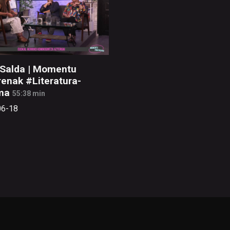
 Salda | Momentu
enak #Literatura-
ma
55:38 min
06-18