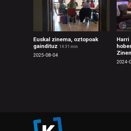
Euskal zinema, oztopoak
Harri
gaindituz
hober
14:31 min
Zine
2025-08-04
2024-