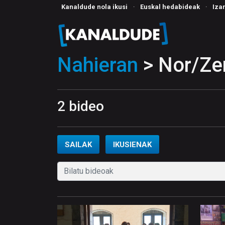
Kanaldude nola ikusi
·
Euskal hedabideak
·
Iza
Nahieran
> Nor/Ze
2 bideo
SAILAK
IKUSIENAK