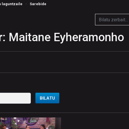
n laguntzaile
·
Sarebide
r: Maitane Eyheramonho
BILATU