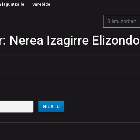
n laguntzaile
·
Sarebide
: Nerea Izagirre Elizondo
BILATU