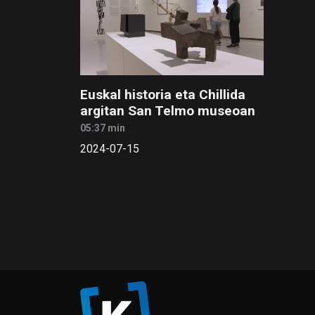
Euskal historia eta Chillida
argitan San Telmo museoan
05:37 min
2024-07-15