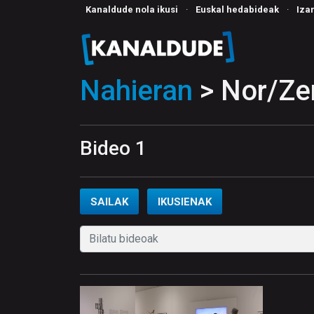
Kanaldude nola ikusi
·
Euskal hedabideak
·
Iza
Nahieran
> Nor/Zer
Bideo 1
SAILAK
IKUSIENAK