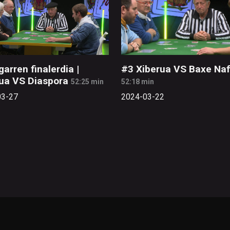
garren finalerdia |
#3 Xiberua VS Baxe Naf
ua VS Diaspora
52:25 min
52:18 min
03-27
2024-03-22