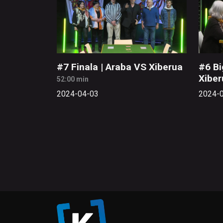
#7 Finala | Araba VS Xiberua
#6 Bi
Xiber
52:00 min
2024-04-03
2024-