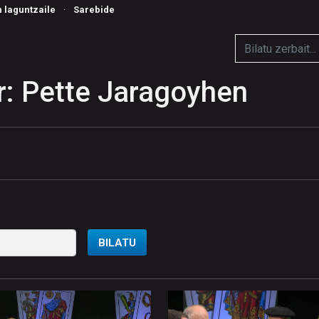
n laguntzaile
·
Sarebide
r: Pette Jaragoyhen
BILATU