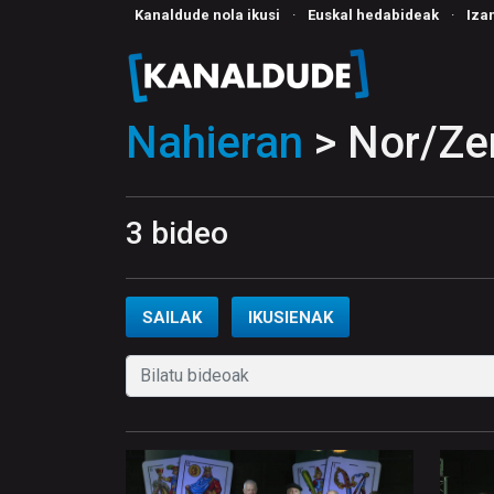
Kanaldude nola ikusi
·
Euskal hedabideak
·
Iza
Nahieran
> Nor/Ze
3 bideo
SAILAK
IKUSIENAK