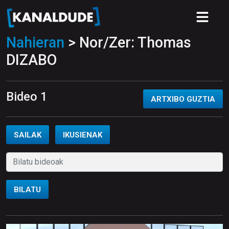
Nahieran
> Nor/Zer: Thomas
DIZABO
Bideo 1
ARTXIBO GUZTIA
SAILAK
IKUSIENAK
BILATU