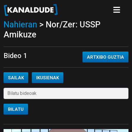
Nahieran
> Nor/Zer: USSP
Amikuze
Bideo 1
ARTXIBO GUZTIA
SAILAK
IKUSIENAK
BILATU