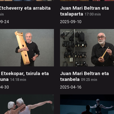
Etcheverry eta arrabita
Juan Mari Beltran eta
txalaparta
min
17:00 min
09-24
2025-09-10
 Etxekopar, txirula eta
Juan Mari Beltran eta
tuna
txanbela
14:18 min
09:25 min
04-30
2025-04-16