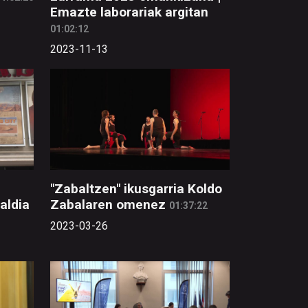
Emazte laborariak argitan
01:02:12
2023-11-13
"Zabaltzen" ikusgarria Koldo
aldia
Zabalaren omenez
01:37:22
2023-03-26