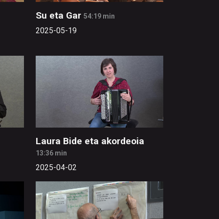
Su eta Gar
54:19 min
2025-05-19
Laura Bide eta akordeoia
13:36 min
2025-04-02