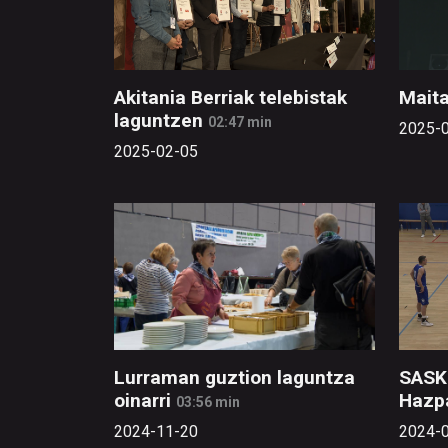
Akitania Berriak telebistak
Maita
laguntzen
02:47 min
2025-
2025-02-05
Lurraman guztion laguntza
SASKI
oinarri
Hazp
03:56 min
2024-11-20
2024-