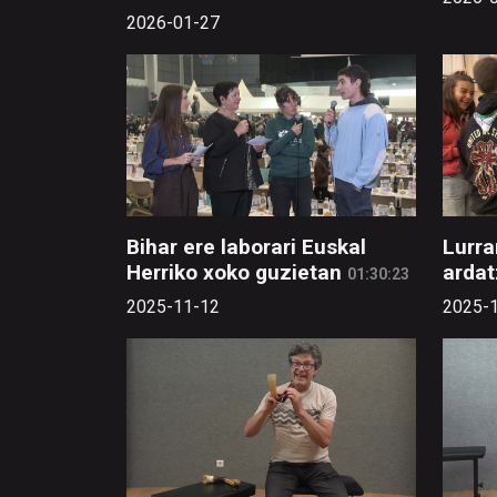
2026-01-27
Bihar ere laborari Euskal
Lurra
Herriko xoko guzietan
ardat
01:30:23
2025-11-12
2025-