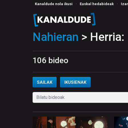
Kanaldude nola ikusi
·
Euskal hedabideak
·
Iza
Nahieran
> Herria: 
106 bideo
SAILAK
IKUSIENAK