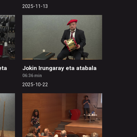
2025-11-13
eta
Jokin Irungaray eta atabala
06:36 min
2025-10-22