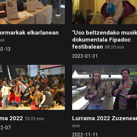
ormarkak elkarlanean
"Uso beltzendako musik
dokumentala Fipadoc
min
festibalean
08:20 min
02-13
2023-01-31
ama 2022
Lurrama 2022 Zuzenea
10:23 min
min
12-07
2022-11-11