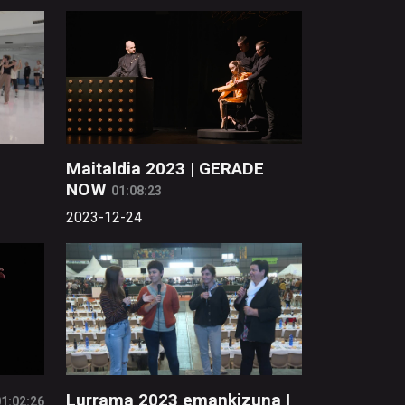
Maitaldia 2023 | GERADE
NOW
01:08:23
2023-12-24
Lurrama 2023 emankizuna |
1:02:26