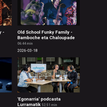
 -
Old School Funky Family -
Bamboche eta Chaloupade
06:44 min
2026-03-18
'Egonarria' podcasta
Lurramatik
52:51 min