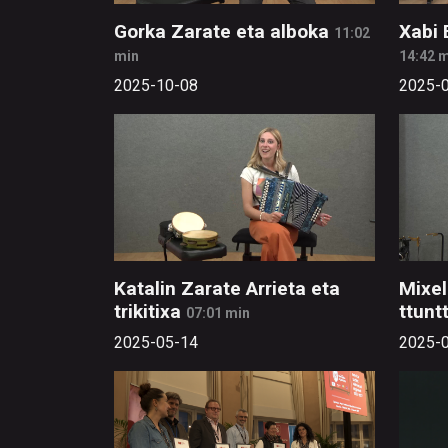
Gorka Zarate eta alboka
Xabi 
11:02
min
14:42 
2025-10-08
2025-
Katalin Zarate Arrieta eta
Mixel
trikitixa
ttunt
07:01 min
2025-05-14
2025-