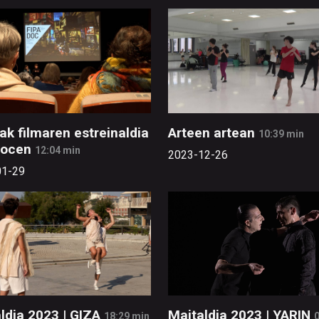
ak filmaren estreinaldia
Arteen artean
10:39 min
docen
12:04 min
2023-12-26
01-29
ldia 2023 | GIZA
Maitaldia 2023 | YARIN
18:29 min
0