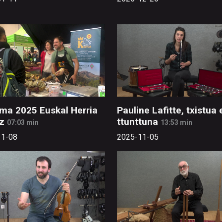
ma 2025 Euskal Herria
Pauline Lafitte, txistua 
z
ttunttuna
07:03 min
13:53 min
11-08
2025-11-05