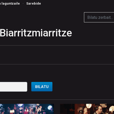
n laguntzaile
·
Sarebide
Biarritzmiarritze
BILATU