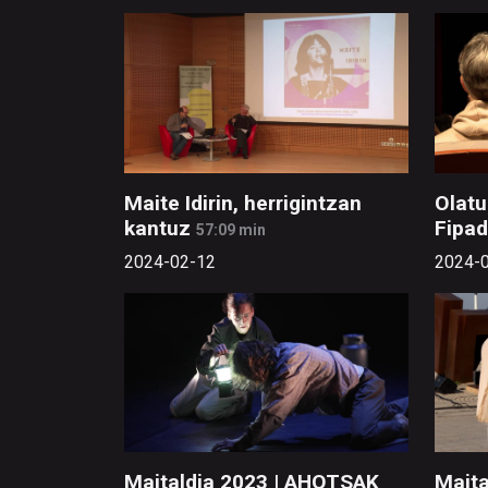
Maite Idirin, herrigintzan
Olatu
kantuz
Fipa
57:09 min
2024-02-12
2024-
Maitaldia 2023 | AHOTSAK
Maita