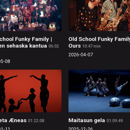
chool Funky Family |
Old School Funky Family
en sehaska kantua
Ours
06:02
10:47 min
2026-04-07
05-08
 eta Æneas
Maitasun gela
01:22:08
01:09:49
01-11
2025-12-26