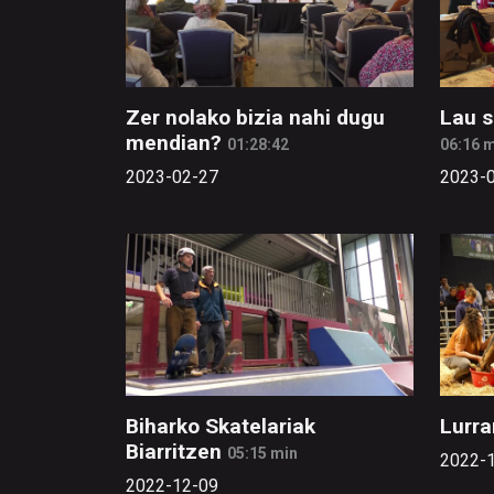
Zer nolako bizia nahi dugu
Lau s
mendian?
01:28:42
06:16 
2023-02-27
2023-
Biharko Skatelariak
Lurr
Biarritzen
05:15 min
2022-
2022-12-09