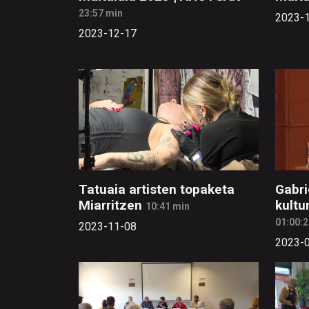
23:57 min
2023-
2023-12-17
Tatuaia artisten topaketa
Gabri
Miarritzen
kultu
10:41 min
01:00:2
2023-11-08
2023-