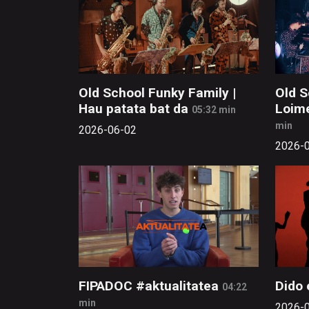
Old School Funky Family |
Old S
Hau patata bat da
Loim
05:32 min
min
2026-06-02
2026-
FIPADOC #aktualitatea
Dido
04:22
min
2026-