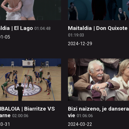
ldia | El Lago
Maitaldia | Don Quixote
01:04:48
01:19:03
01-05
2024-12-29
BALOIA | Biarritze VS
Bizi naizeno, je dansera
arne
vie
02:00:06
01:06:06
03-31
2024-03-22