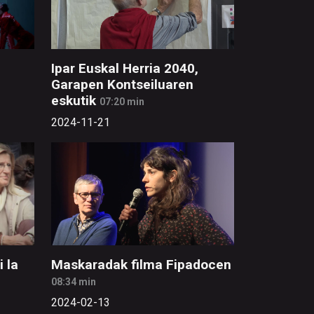
Ipar Euskal Herria 2040,
Garapen Kontseiluaren
eskutik
07:20 min
2024-11-21
i la
Maskaradak filma Fipadocen
08:34 min
2024-02-13