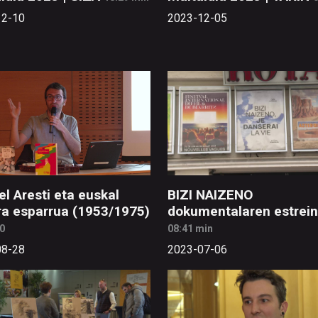
12-10
2023-12-05
el Aresti eta euskal
BIZI NAIZENO
ra esparrua (1953/1975)
dokumentalaren estrein
0
08:41 min
08-28
2023-07-06