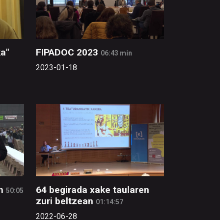
a"
FIPADOC 2023
06:43 min
2023-01-18
n
64 begirada xake taularen
50:05
zuri beltzean
01:14:57
2022-06-28