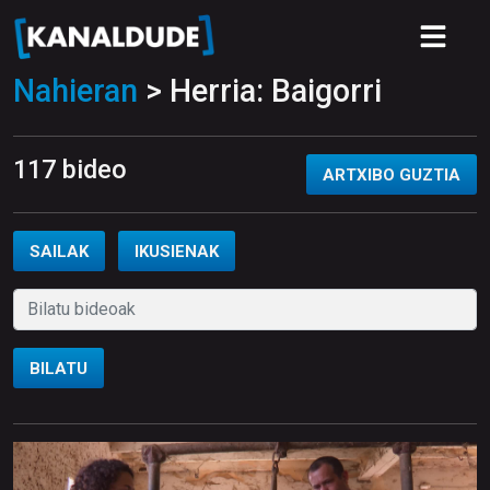
Nahieran
> Herria: Baigorri
117 bideo
ARTXIBO GUZTIA
SAILAK
IKUSIENAK
BILATU