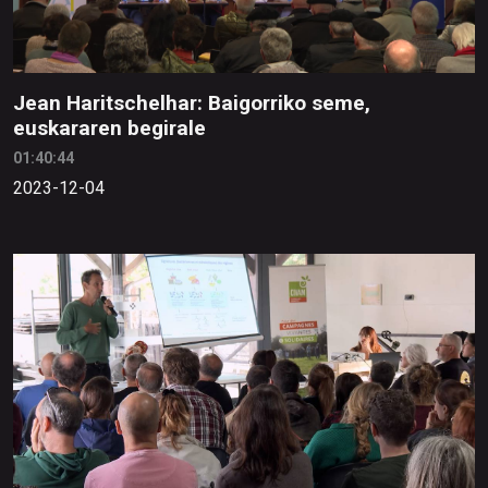
Jean Haritschelhar: Baigorriko seme,
euskararen begirale
01:40:44
2023-12-04