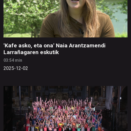
'Kafe asko, eta ona' Naia Arantzamendi
Larrañagaren eskutik
03:54 min
2025-12-02