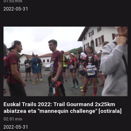
01:50 min
2022-05-31
Euskal Trails 2022: Trail Gourmand 2x25km
abiatzea eta "mannequin challenge" [ostirala]
02:01 min
2022-05-31