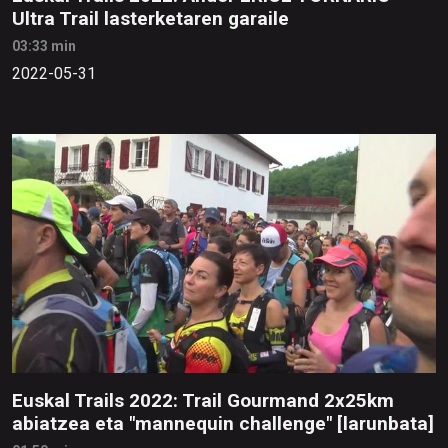
Ultra Trail lasterketaren garaile
03:33 min
2022-05-31
Euskal Trails 2022: Trail Gourmand 2x25km
abiatzea eta "mannequin challenge" [larunbata]