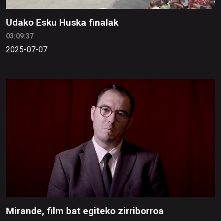
Udako Esku Huska finalak
03:09:37
2025-07-07
Mirande, film bat egiteko zirriborroa