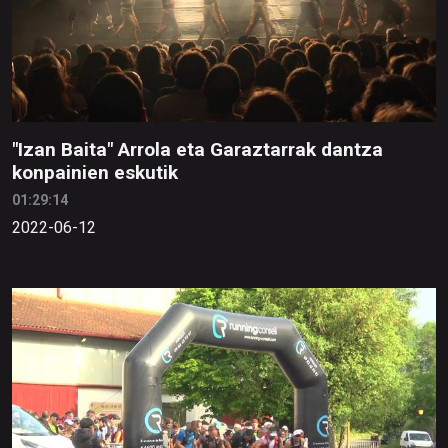
"Izan Baita" Arrola eta Garaztarrak dantza
konpainien eskutik
01:29:14
2022-06-12