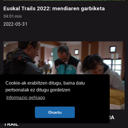
Euskal Trails 2022: mendiaren garbiketa
04:01 min
2022-05-31
Cookie-ak erabiltzen ditugu, baina datu
pertsonalak ez ditugu gordetzen
Informazio gehiago
Onartu
Euskal Trails 2022: Betti Ourthiague -ULTRA
TRAIL