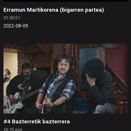
Erramun Martikorena (bigarren partea)
01:00:51
2022-08-09
#4 Bazterretik bazterrera
26:15 min