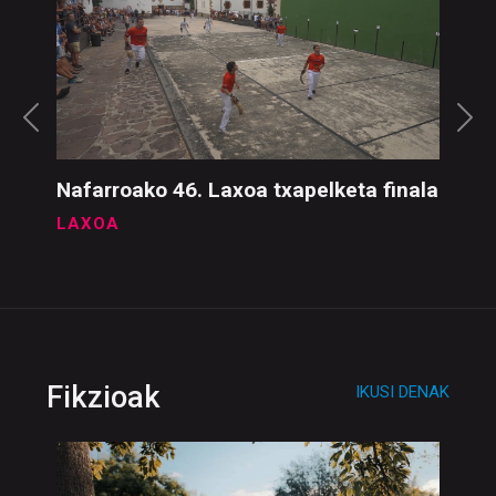
Nafarroako 46. Laxoa txapelketa finala
LAXOA
Fikzioak
IKUSI DENAK