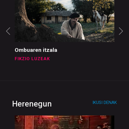
Ombuaren itzala
FIKZIO LUZEAK
Herenegun
IKUSI DENAK