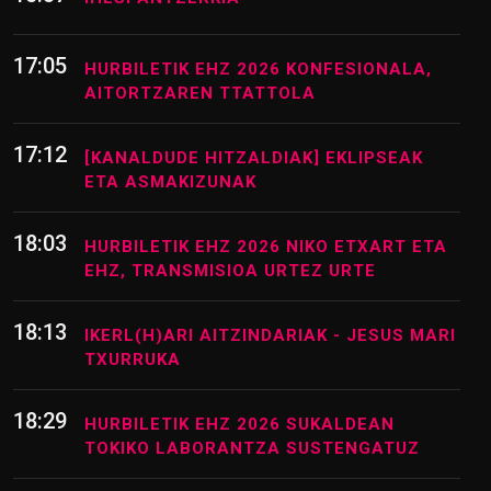
17:05
HURBILETIK EHZ 2026 KONFESIONALA,
AITORTZAREN TTATTOLA
17:12
[KANALDUDE HITZALDIAK] EKLIPSEAK
ETA ASMAKIZUNAK
18:03
HURBILETIK EHZ 2026 NIKO ETXART ETA
EHZ, TRANSMISIOA URTEZ URTE
18:13
IKERL(H)ARI AITZINDARIAK - JESUS MARI
TXURRUKA
18:29
HURBILETIK EHZ 2026 SUKALDEAN
TOKIKO LABORANTZA SUSTENGATUZ