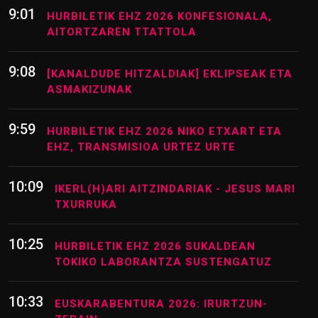
9:01
HURBILETIK EHZ 2026 KONFESIONALA,
AITORTZAREN TTATTOLA
9:08
[KANALDUDE HITZALDIAK] EKLIPSEAK ETA
ASMAKIZUNAK
9:59
HURBILETIK EHZ 2026 NIKO ETXART ETA
EHZ, TRANSMISIOA URTEZ URTE
10:09
IKERL(H)ARI AITZINDARIAK - JESUS MARI
TXURRUKA
10:25
HURBILETIK EHZ 2026 SUKALDEAN
TOKIKO LABORANTZA SUSTENGATUZ
10:33
EUSKARABENTURA 2026: IRURTZUN-