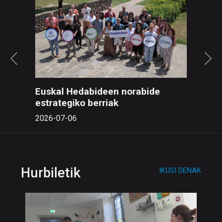
Euskal Hedabideen norabide
estrategiko berriak
2026-07-06
Hurbiletik
IKUSI DENAK