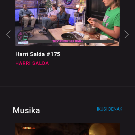
Harri Salda #175
HARRI SALDA
Musika
IKUSI DENAK