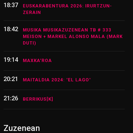
18:37
EUSKARABENTURA 2026: IRURTZUN-
ZERAIN
18:42
MUSIKA MUSIKAZUZENEAN TB # 333
MEISON + MARKEL ALONSO MALA (MARK
DUTI)
19:14
MAXKA’ROA
20:21
MAITALDIA 2024: "EL LAGO"
21:26
BERRIKUS[K]
Zuzenean