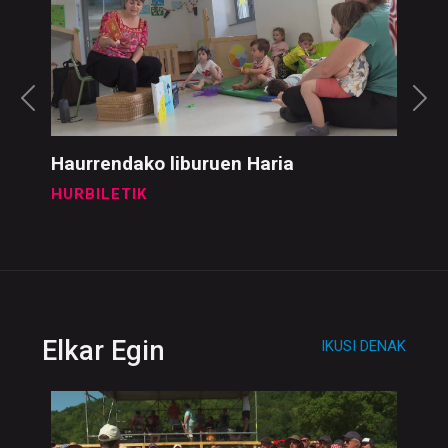
Haurrendako liburuen Haria
HURBILETIK
Elkar Egin
IKUSI DENAK