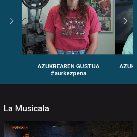
AZUKREAREN GUSTUA
AZUKR
#aurkezpena
La Musicala