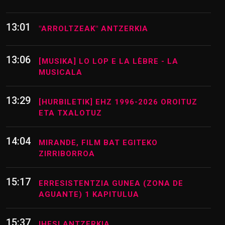
13:01
"ARROLTZEAK" ANTZERKIA
13:06
[MUSIKA] LO LOP E LA LÈBRE - LA
MUSICALA
13:29
[HURBILETIK] EHZ 1996-2026 OROITUZ
ETA TXALOTUZ
14:04
MIRANDE, FILM BAT EGITEKO
ZIRRIBORROA
15:17
ERRESISTENTZIA GUNEA (ZONA DE
AGUANTE) 1 KAPITULUA
15:37
IHESI ANTZERKIA