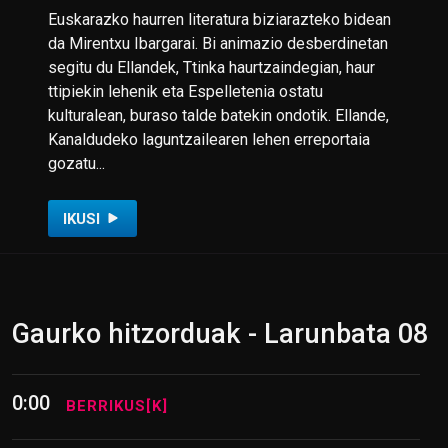
Euskarazko haurren literatura biziarazteko bidean
da Mirentxu Ibargarai. Bi animazio desberdinetan
segitu du Ellandek, Ttinka haurtzaindegian, haur
ttipiekin lehenik eta Espelletenia ostatu
kulturalean, buraso talde batekin ondotik. Ellande,
Kanaldudeko laguntzailearen lehen erreportaia
gozatu...
IKUSI
Gaurko hitzorduak - Larunbata 08
0:00
BERRIKUS[K]