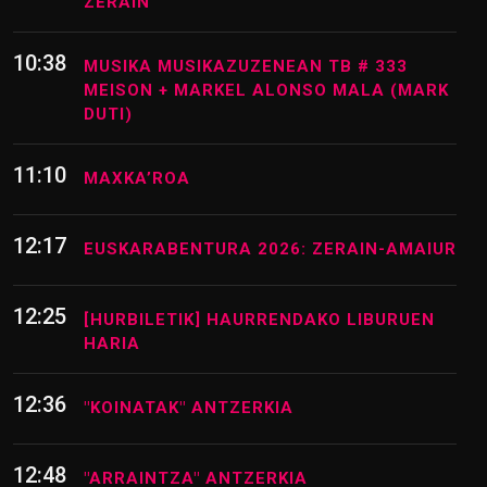
ZERAIN
10:38
MUSIKA MUSIKAZUZENEAN TB # 333
MEISON + MARKEL ALONSO MALA (MARK
DUTI)
11:10
MAXKA’ROA
12:17
EUSKARABENTURA 2026: ZERAIN-AMAIUR
12:25
[HURBILETIK] HAURRENDAKO LIBURUEN
HARIA
12:36
"KOINATAK" ANTZERKIA
12:48
"ARRAINTZA" ANTZERKIA