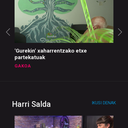
'Gurekin' xaharrentzako etxe
partekatuak
GAKOA
Harri Salda
IKUSI DENAK