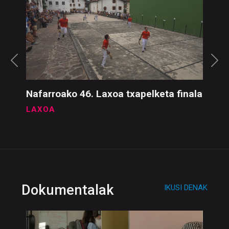
Nafarroako 46. Laxoa txapelketa finala
LAXOA
Dokumentalak
IKUSI DENAK