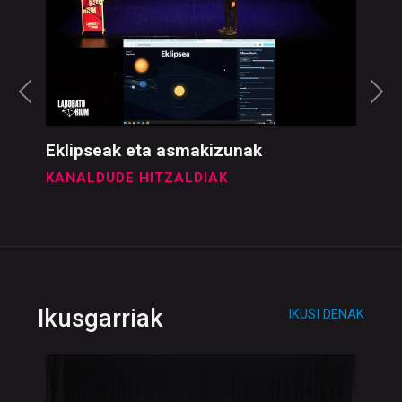
Eklipseak eta asmakizunak
KANALDUDE HITZALDIAK
Ikusgarriak
IKUSI DENAK