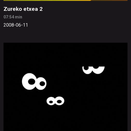
Zureko etxea 2
07:54 min
2008-06-11