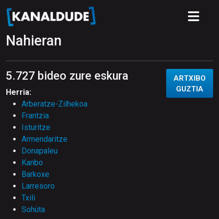
Nahieran
5.727 bideo zure eskura
ARTXIBO
GUZTIA
Herria:
Arberatze-Zilhekoa
Frantzia
Isturitze
Armendaritze
Donapaleu
Kanbo
Barkoxe
Larresoro
Txili
Sohüta