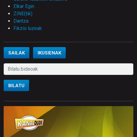
Elkar Egin
ZINE(tik)
Dantza
Fikzio luzeak
SAILAK
IKUSIENAK
BILATU