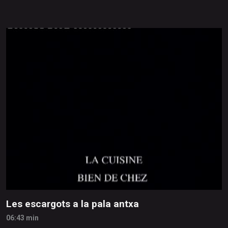
Les escargots a la pala antxa
06:43 min