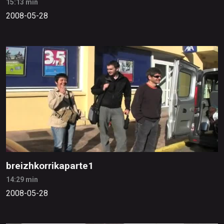
15:13 min
2008-05-28
breizhkorrikaparte1
14:29 min
2008-05-28